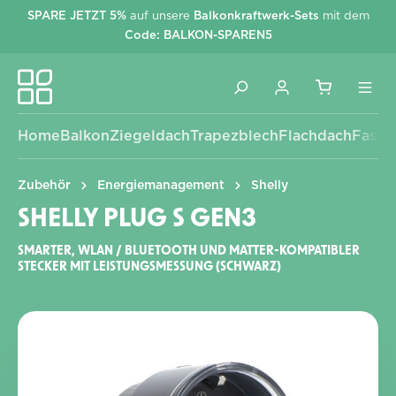
SPARE JETZT 5%
auf unsere
Balkonkraftwerk-Sets
mit dem
alt springen
Code: BALKON-SPAREN5
Home
Balkon
Ziegeldach
Trapezblech
Flachdach
Fassa
Zubehör
Energiemanagement
Shelly
SHELLY PLUG S GEN3
SMARTER, WLAN / BLUETOOTH UND MATTER-KOMPATIBLER
STECKER MIT LEISTUNGSMESSUNG (SCHWARZ)
Bildergalerie überspringen