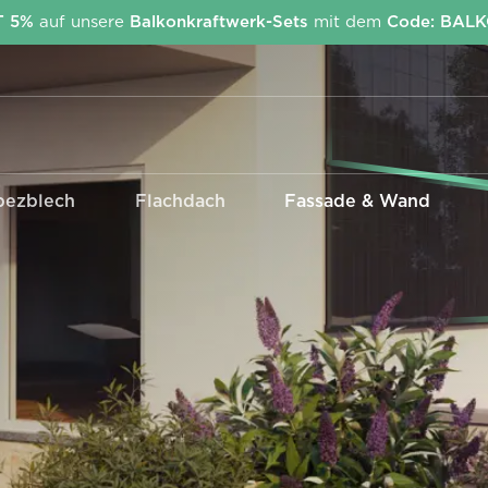
T 5%
auf unsere
Balkonkraftwerk-Sets
mit dem
Code: BAL
pezblech
Flachdach
Fassade & Wand
Kabel & Stecker
Wechselrichter
EcoFlow Stream
Anschlusskabel Betteri -
APsystems
Schuko
Deye
MC4 Adapter &
Verlängerungen