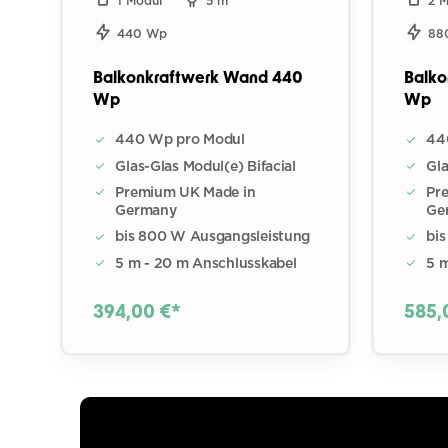
1 Modul
5 m
2 
440 Wp
88
Balkonkraftwerk Wand 440
Balko
Wp
Wp
440 Wp pro Modul
44
Glas-Glas Modul(e) Bifacial
Gla
Premium UK Made in
Pr
Germany
Ge
bis 800 W Ausgangsleistung
bi
5 m - 20 m Anschlusskabel
5 
394,00 €*
585,