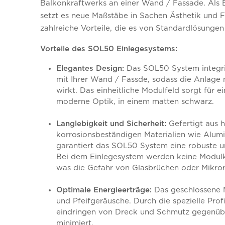
Balkonkraftwerks an einer Wand / Fassade. Als
setzt es neue Maßstäbe in Sachen Ästhetik und Fu
zahlreiche Vorteile, die es von Standardlösunge
Vorteile des SOL50 Einlegesystems:
Elegantes Design:
Das SOL50 System integrie
mit Ihrer Wand / Fassde, sodass die Anlage 
wirkt. Das einheitliche Modulfeld sorgt für 
moderne Optik, in einem matten schwarz.
Langlebigkeit und Sicherheit:
Gefertigt aus 
korrosionsbeständigen Materialien wie Alumi
garantiert das SOL50 System eine robuste u
Bei dem Einlegesystem werden keine Modu
was die Gefahr von Glasbrüchen oder Mikrori
Optimale Energieerträge:
Das geschlossene M
und Pfeifgeräusche. Durch die spezielle Prof
eindringen von Dreck und Schmutz gegenüb
minimiert.