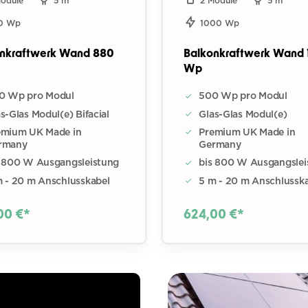
Module
5 m
2 Module
5 m
0 Wp
1000 Wp
nkraftwerk Wand 880
Balkonkraftwerk Wand
Wp
0 Wp pro Modul
500 Wp pro Modul
s-Glas Modul(e) Bifacial
Glas-Glas Modul(e)
emium UK Made in
Premium UK Made in
rmany
Germany
s 800 W Ausgangsleistung
bis 800 W Ausgangslei
m - 20 m Anschlusskabel
5 m - 20 m Anschlussk
00 €*
624,00 €*