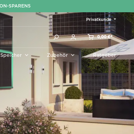
KON-SPAREN5
Privatkunde
0,00 €*
Speicher
Zubehör
Ratgeber
Zubehör