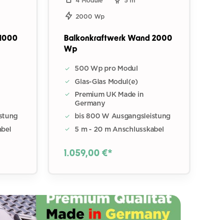
4 Module
5 m
2000 Wp
 1000
Balkonkraftwerk Wand 2000
Wp
500 Wp pro Modul
Glas-Glas Modul(e)
Premium UK Made in
Germany
stung
bis 800 W Ausgangsleistung
abel
5 m - 20 m Anschlusskabel
1.059,00 €*