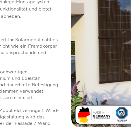
 Einlege-Montagesystem
nktionalität und bietet
n abheben.
rt Ihr Solarmodul nahtlos
nicht wie ein Fremdkörper
eine ansprechende und
hochwertigen,
nium und Edelstahl,
nd dauerhafte Befestigung.
lklemmen verwendet
ssen minimiert.
odulfeld verringert Wind-
ilgestaltung wird das
er der Fassade / Wand