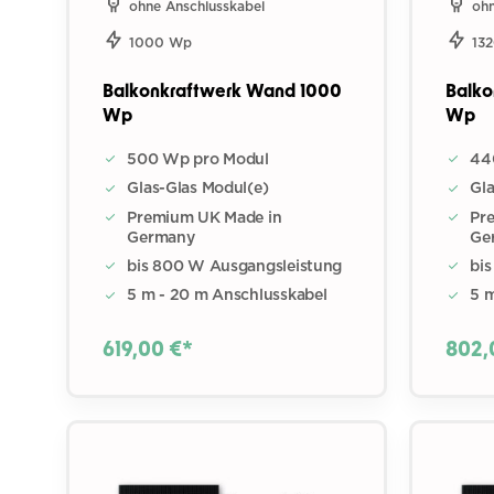
ohne Anschlusskabel
ohn
1000 Wp
13
Balkonkraftwerk Wand 1000
Balko
Wp
Wp
500 Wp pro Modul
44
Glas-Glas Modul(e)
Gla
Premium UK Made in
Pr
Germany
Ge
bis 800 W Ausgangsleistung
bi
5 m - 20 m Anschlusskabel
5 
619,00 €*
802,