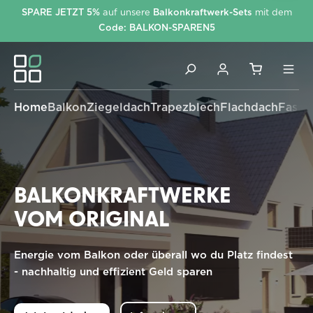
SPARE JETZT 5%
auf unsere
Balkonkraftwerk-Sets
mit dem
alt springen
Code: BALKON-SPAREN5
Home
Balkon
Ziegeldach
Trapezblech
Flachdach
Fassa
BALKONKRAFTWERKE
VOM ORIGINAL
Energie vom Balkon oder überall wo du Platz findest
- nachhaltig und effizient Geld sparen