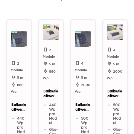
Produktgalerie überspringen
2
4
Module
Module
2
4
5 m
5 m
Module
Module
880
2000
5 m
5 m
Wp
Wp
880
2000
Balkonkr
Balkonkr
Wp
Wp
aftwerk
aftwerk
Flachdac
Flachdac
440
500
Balkonkr
Balkonkr
h 880
h 2000
Wp
Wp
aftwerk
aftwerk
Wp
Wp
pro
pro
Ziegelda
Ziegelda
440
Mod
500
Mod
ch 880
ch 2000
Wp
ul
Wp
ul
Wp
Wp
pro
pro
Glas-
Glas-
Mod
Mod
Glas
Glas