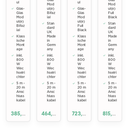
ul
ul
Mod
Mod
Glas-
ul(e)
Glas-
ul(e)
Glas
Bifaz
Glas
Full
Mod
ial
Mod
Black
ul(e)
ul(e)
Stan
Stan
Bifaz
Full
dard
dard
ial
Black
UK
UK
Klass
Made
Klass
Made
ische
in
ische
in
Mont
Germ
Mont
Germ
age
any
age
any
inkl.
inkl.
inkl.
inkl.
800
800
800
800
W
W
W
W
Wec
Wec
Wec
Wec
hselri
hselri
hselri
hselri
chter
chter
chter
chter
5 m -
5 m -
5 m -
5 m -
20 m
20 m
20 m
20 m
Ansc
Ansc
Ansc
Ansc
hluss
hluss
hluss
hluss
kabel
kabel
kabel
kabel
385,0
464,0
723,0
815,0
0 €*
0 €*
0 €*
0 €*