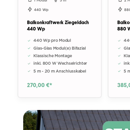
1 Modul
5 m
2 
440 Wp
88
Balkonkraftwerk Ziegeldach
Balko
440 Wp
880 
440 Wp pro Modul
44
Glas-Glas Modul(e) Bifazial
Gla
Klassische Montage
Kl
inkl. 800 W Wechselrichter
ink
5 m - 20 m Anschlusskabel
5 
270,00 €*
385,