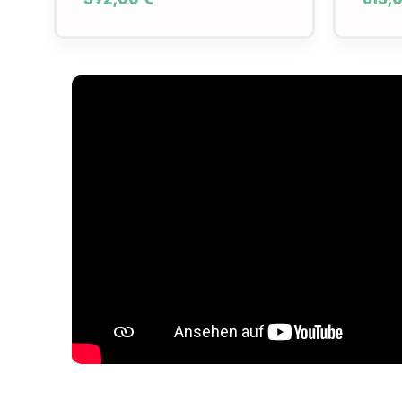
392,00 €*
613,