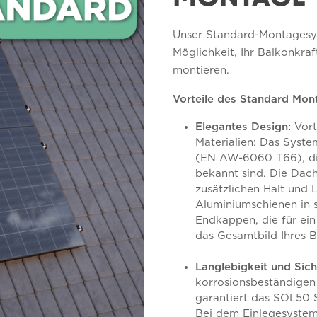
Unser Standard-Montagesys
Möglichkeit, Ihr Balkonkra
montieren.
Vorteile des Standard Mon
Elegantes Design:
Vort
Materialien: Das Syst
(EN AW-6060 T66), die 
bekannt sind. Die Dach
zusätzlichen Halt und 
Aluminiumschienen in 
Endkappen, die für ei
das Gesamtbild Ihres B
Langlebigkeit und Sich
korrosionsbeständigen 
garantiert das SOL50 
Bei dem Einlegesyste