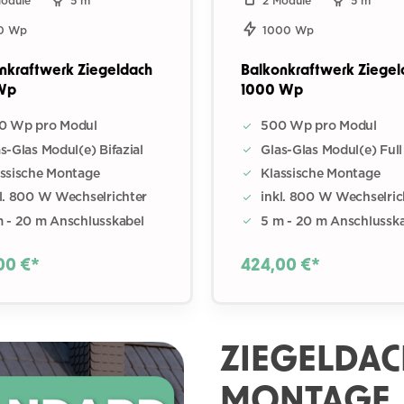
Module
5 m
2 Module
5 m
0 Wp
1000 Wp
nkraftwerk Ziegeldach
Balkonkraftwerk Ziegel
Wp
1000 Wp
0 Wp pro Modul
500 Wp pro Modul
s-Glas Modul(e) Bifazial
Glas-Glas Modul(e) Full
assische Montage
Klassische Montage
l. 800 W Wechselrichter
inkl. 800 W Wechselric
m - 20 m Anschlusskabel
5 m - 20 m Anschlussk
00 €*
424,00 €*
ZIEGELDACH
MONTAGE