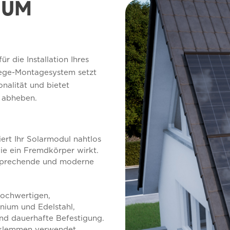
IUM
 die Installation Ihres
lege-Montagesystem setzt
nalität und bietet
n abheben.
ert Ihr Solarmodul nahtlos
wie ein Fremdkörper wirkt.
ansprechende und moderne
hochwertigen,
nium und Edelstahl,
nd dauerhafte Befestigung.
lklemmen verwendet