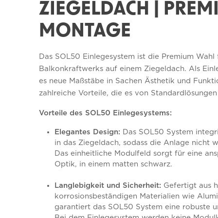
ZIEGELDACH | PREM
MONTAGE
Das SOL50 Einlegesystem ist die Premium Wahl für
Balkonkraftwerks auf einem Ziegeldach. Als Ein
es neue Maßstäbe in Sachen Ästhetik und Funktio
zahlreiche Vorteile, die es von Standardlösunge
Vorteile des SOL50 Einlegesystems:
Elegantes Design:
Das SOL50 System integri
in das Ziegeldach, sodass die Anlage nicht 
Das einheitliche Modulfeld sorgt für eine 
Optik, in einem matten schwarz.
Langlebigkeit und Sicherheit:
Gefertigt aus 
korrosionsbeständigen Materialien wie Alumi
garantiert das SOL50 System eine robuste u
Bei dem Einlegesystem werden keine Modu