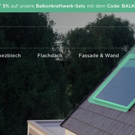
T 5%
auf unsere
Balkonkraftwerk-Sets
mit dem
Code: BAL
pezblech
Flachdach
Fassade & Wand
Kabel & Stecker
Wechselrichter
EcoFlow Stream
Anschlusskabel Betteri -
APsystems
Schuko
Deye
MC4 Adapter &
Verlängerungen