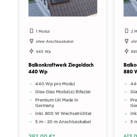
1 Modul
2 
ohne Anschlusskabel
ohn
440 Wp
88
Balkonkraftwerk Ziegeldach
Balko
440 Wp
880 
440 Wp pro Modul
44
Glas-Glas Modul(e) Bifazial
Gla
Premium UK Made in
Pr
Germany
Ge
inkl. 800 W Wechselrichter
ink
5 m - 20 m Anschlusskabel
5 