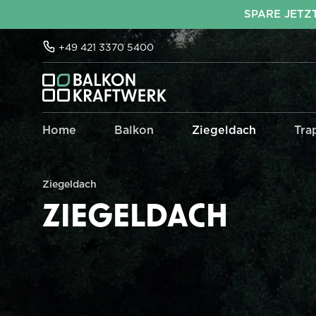
SPARE JETZ
springen
Zur Hauptnavigation springen
+49 421 3370 5400
Home
Balkon
Ziegeldach
Tra
Energiemanagement
SunEnergyXT - PLUS / 500
Shelly
Ziegeldach
SunEnergyXT - 500 / PRO Serie
SunEnergyXT - PLUS Serie
ZIEGELDACH