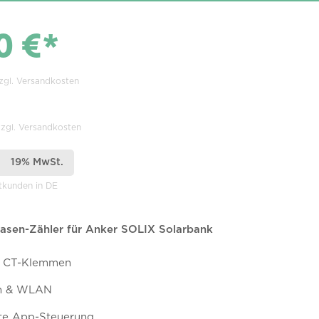
0 €*
zzgl. Versandkosten
zzgl. Versandkosten
19% MwSt.
atkunden in DE
asen-Zähler für Anker SOLIX Solarbank
A CT-Klemmen
th & WLAN
nte App-Steuerung