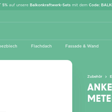
T 5%
auf unsere
Balkonkraftwerk-Sets
mit dem
Code: BAL
pezblech
Flachdach
Fassade & Wand
Kabel & Stecker
Wechselrichter
EcoFlow Stream
Anschlusskabel Betteri -
APsystems
Schuko
Deye
MC4 Adapter &
Verlängerungen
Zubehör
E
ANKE
METE