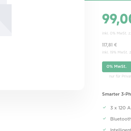
99,0
inkl. 0% MwSt. 
117,81 €
inkl. 19% MwSt. 
0% MwSt.
nur für Priv
Smarter 3-Ph
3 x 120 
Bluetoo
Intellige