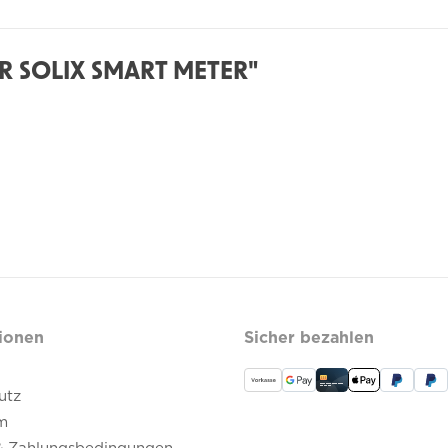
 SOLIX SMART METER"
ionen
Sicher bezahlen
utz
m