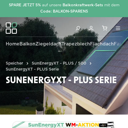
SPARE JETZT 5%
auf unsere
Balkonkraftwerk-Sets
mit dem
alt springen
Code: BALKON-SPAREN5
Home
Balkon
Ziegeldach
Trapezblech
Flachdach
Fassa
Speicher
SunEnergyXT - PLUS / 500
SunEnergyXT - PLUS Serie
SUNENERGYXT - PLUS SERIE