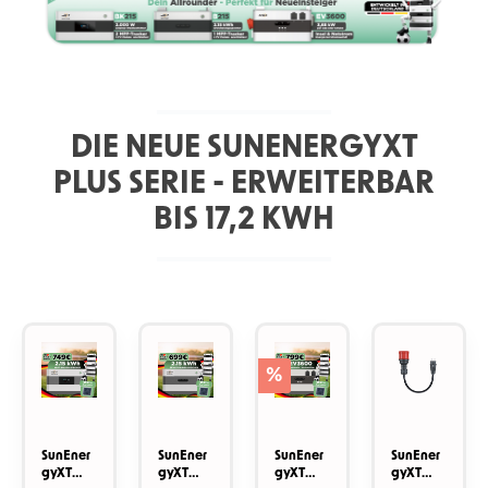
DIE NEUE SUNENERGYXT
PLUS SERIE - ERWEITERBAR
BIS 17,2 KWH
Produktgalerie überspringen
%
SunEner
SunEner
SunEner
SunEner
gyXT
gyXT
gyXT
gyXT