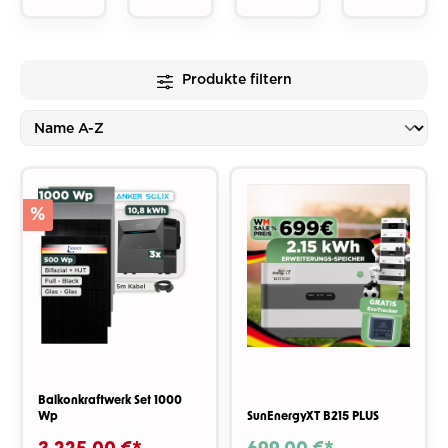
00 €*
00 €*
00 €*
,00 €
*
1.303,58
1.381,58
2.192,78
Produkte filtern
€*
€*
€*
4.318,93
€*
%
Balkonkraftwerk Set 1000
Wp
SunEnergyXT B215 PLUS