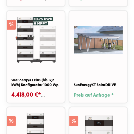
%
SunEnergyXT Plus (bis 17,2
kWh) Konfigurator 1000 Wp
SunEnergyXT SolarDRIVE
4.418,00 €*
Preis auf Anfrage *
4.810,00 €*
%
%