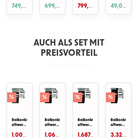
BK215
B215
EV3600
CEE auf
749,0
699,0
799,0
49,00
PLUS
PLUS
Schuko
Adapter
für
0 €*
0 €*
0 €*
€*
EV3600
999,00 €
AUCH ALS SET MIT
*
PREISVORTEIL
Produktgalerie überspringen
%
%
%
%
Balkonkr
Balkonkr
Balkonkr
Balkonkr
aftwerk
aftwerk
aftwerk
aftwerk
Set 880
Set 960
Set 1000
Set 2000
1.003,
1.063,
1.687,
3.322
Wp
Wp
Wp
Wp