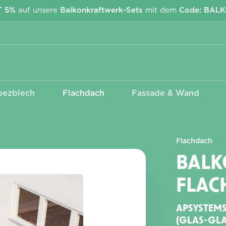
T 5%
auf unsere
Balkonkraftwerk-Sets
mit dem
Code: BAL
pezblech
Flachdach
Fassade & Wand
Kabel & Stecker
Wechselrichter
EcoFlow Stream
Anschlusskabel Betteri -
APsystems
Schuko
Deye
Flachdach
MC4 Adapter &
Verlängerungen
BAL
FLAC
APSYSTEMS
(GLAS-GLAS