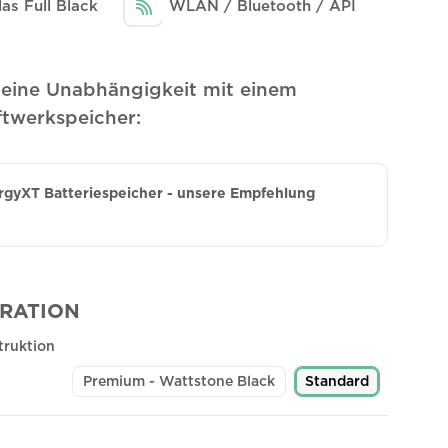
las Full Black
WLAN / Bluetooth / API
Deine Unabhängigkeit mit einem
ftwerkspeicher:
gyXT Batteriespeicher - unsere Empfehlung
RATION
truktion
Premium - Wattstone Black
Standard