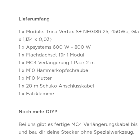
Lieferumfang
1 x Module: Trina Vertex S+ NEG18R.25, 450Wp, Gla
x 1,134 x 0,03)
1 x Apsystems 600 W - 800 W
1 x Flachdachset für 1 Modul
1 x MC4 Verlängerung 1 Paar 2 m
1 x M10 Hammerkopfschraube
1 x M10 Mutter
1 x 20 m Schuko Anschlusskabel
1 x Falzklemme
Noch mehr DIY?
Bei uns gibt es fertige MC4 Verlängerungskabel bis
und bau dir deine Stecker ohne Spezialwerkzeug.