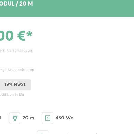
MODUL / 20 M
00 €*
zzgl. Versandkosten
zzgl. Versandkosten
19% MwSt.
atkunden in DE
l
20 m
450 Wp