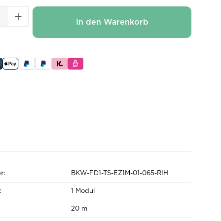
 Anzahl: Gib den gewünschten Wert ei
In den Warenkorb
r:
BKW-FD1-TS-EZ1M-01-065-RIH
:
1 Modul
20 m