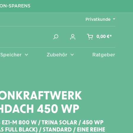
KON-SPAREN5
Privatkunde
0,00 €*
Speicher
Zubehör
Ratgeber
Zubehör
KONKRAFTWERK
HDACH 450 WP
 EZ1-M 800 W / TRINA SOLAR / 450 WP
 FULL BLACK) / STANDARD / EINE REIHE