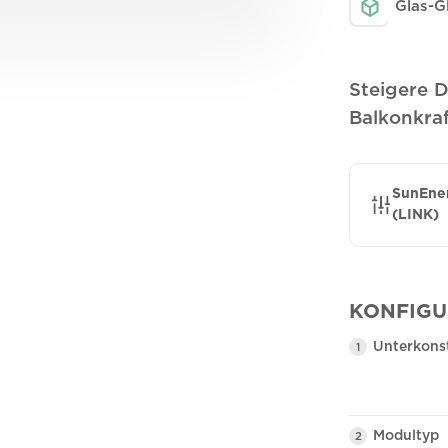
Glas-G
Steigere 
Balkonkra
SunEner
(LINK)
KONFIGU
Unterkons
1
Modultyp
2