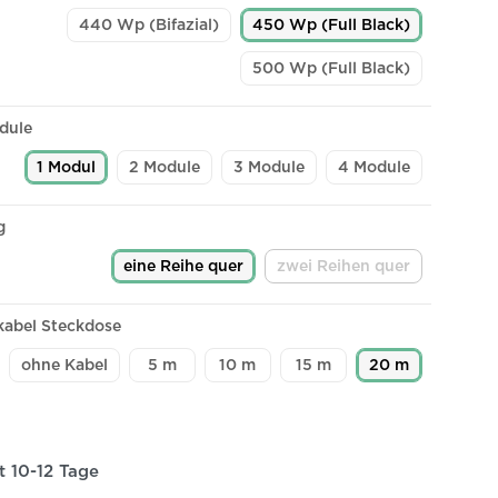
440 Wp (Bifazial)
450 Wp (Full Black)
500 Wp (Full Black)
dule
1 Modul
2 Module
3 Module
4 Module
g
eine Reihe quer
zwei Reihen quer
(Diese Option ist zurze
abel Steckdose
ohne Kabel
5 m
10 m
15 m
20 m
it 10-12 Tage