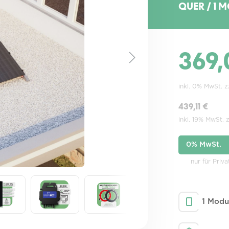
QUER / 1 
369,
inkl. 0% MwSt. 
439,11 €
inkl. 19% MwSt. 
0% MwSt.
nur für Priv
1 Modu