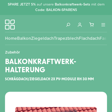
SPARE JETZT 5%
auf unsere
Balkonkraftwerk-Sets
mit dem
alt springen
Code: BALKON-SPAREN5
Home
Balkon
Ziegeldach
Trapezblech
Flachdach
Fassa
Zubehör
BALKONKRAFTWERK-
HALTERUNG
SCHRÄGDACH/ZIEGELDACH 2X PV-MODULE RH 30 MM
Bildergalerie überspringen