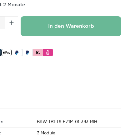
it 2 Monate
 Anzahl: Gib den gewünschten Wert ei
In den Warenkorb
r:
BKW-TB1-TS-EZ1M-01-393-RIH
:
3 Module