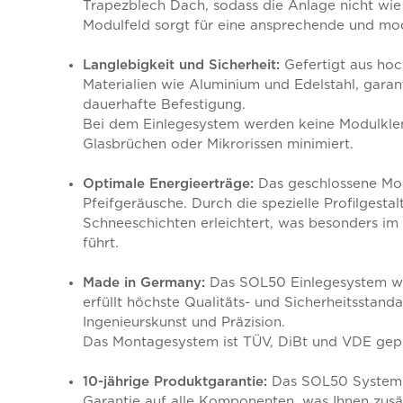
Trapezblech Dach, sodass die Anlage nicht wie 
Modulfeld sorgt für eine ansprechende und mo
Langlebigkeit und Sicherheit:
Gefertigt aus hoc
Materialien wie Aluminium und Edelstahl, gara
dauerhafte Befestigung.
Bei dem Einlegesystem werden keine Modulkl
Glasbrüchen oder Mikrorissen minimiert.
Optimale Energieerträge:
Das geschlossene Mod
Pfeifgeräusche. Durch die spezielle Profilgest
Schneeschichten erleichtert, was besonders im
führt.
Made in Germany:
Das SOL50 Einlegesystem wu
erfüllt höchste Qualitäts- und Sicherheitsstand
Ingenieurskunst und Präzision.
Das Montagesystem ist TÜV, DiBt und VDE geprü
10-jährige Produktgarantie:
Das SOL50 System b
Garantie auf alle Komponenten, was Ihnen zusät