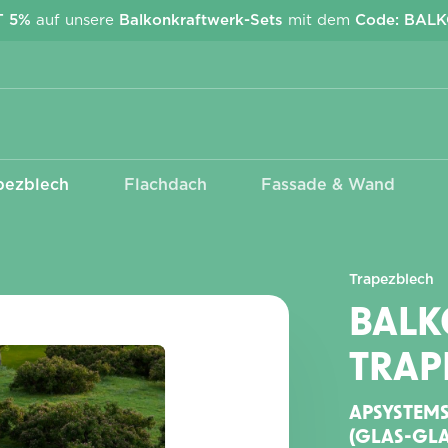
T 5%
auf unsere
Balkonkraftwerk-Sets
mit dem
Code: BAL
pezblech
Flachdach
Fassade & Wand
Kabel & Stecker
Wechselrichter
EcoFlow Stream
Anschlusskabel Betteri -
APsystems
Schuko
Deye
Trapezblech
MC4 Adapter &
Verlängerungen
BAL
TRAP
APSYSTEMS
(GLAS-GLA