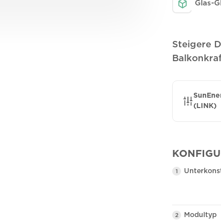
Glas-G
Steigere 
Balkonkra
SunEner
(LINK)
KONFIGU
Unterkons
1
Modultyp
2