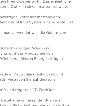
ein Fremdkörper wirkt. Das einheitliche
derne Optik, in einem matten schwarz.
hwertigen, korrosionsbeständigen
ntiert das SOL50 System eine robuste und
emmen verwendet was die Gefahr von
ulfeld verringert Wind- und
altung wird das Abrutschen von
 Winter zu höheren Energieerträgen
rde in Deutschland entwickelt und
ards. Vertrauen Sie auf deutsche
ft und trägt das CE-Zertifikat.
ietet eine umfassende 10-jährige
zliche Sicherheit und Vertrauen in Ihre