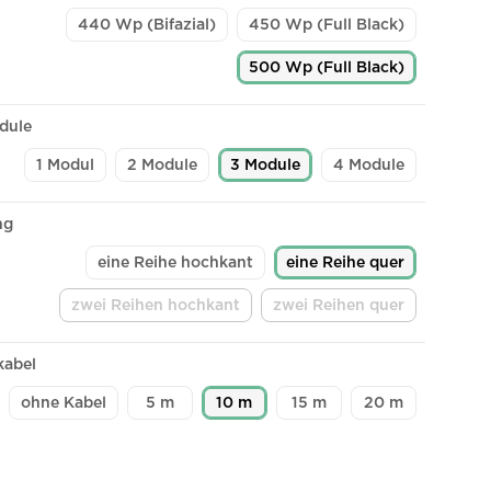
440 Wp (Bifazial)
450 Wp (Full Black)
500 Wp (Full Black)
dule
1 Modul
2 Module
3 Module
4 Module
ng
eine Reihe hochkant
eine Reihe quer
zwei Reihen hochkant
zwei Reihen quer
(Diese Option ist zurzeit nicht verfügbar.)
(Diese Option ist zurze
kabel
ohne Kabel
5 m
10 m
15 m
20 m