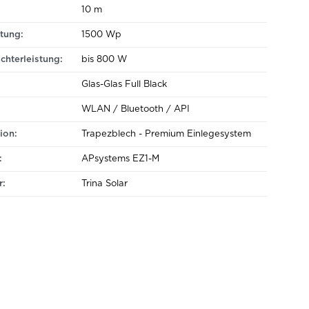
10 m
tung:
1500 Wp
chterleistung:
bis 800 W
Glas-Glas Full Black
WLAN / Bluetooth / API
ion:
Trapezblech - Premium Einlegesystem
:
APsystems EZ1-M
r:
Trina Solar