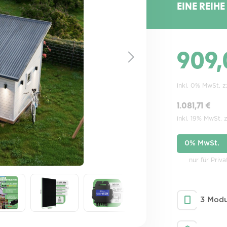
EINE REIHE
909,
inkl. 0% MwSt. 
1.081,71 €
inkl. 19% MwSt. 
0% MwSt.
nur für Priv
3 Modu