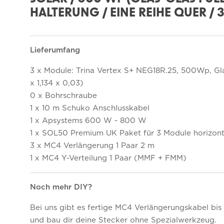
HALTERUNG / EINE REIHE QUER / 
Lieferumfang
3 x Module: Trina Vertex S+ NEG18R.25, 500Wp, Gla
x 1,134 x 0,03)
0 x Bohrschraube
1 x 10 m Schuko Anschlusskabel
1 x Apsystems 600 W - 800 W
1 x SOL50 Premium UK Paket für 3 Module horizonta
3 x MC4 Verlängerung 1 Paar 2 m
1 x MC4 Y-Verteilung 1 Paar (MMF + FMM)
Noch mehr DIY?
Bei uns gibt es fertige MC4 Verlängerungskabel bis
und bau dir deine Stecker ohne Spezialwerkzeug.