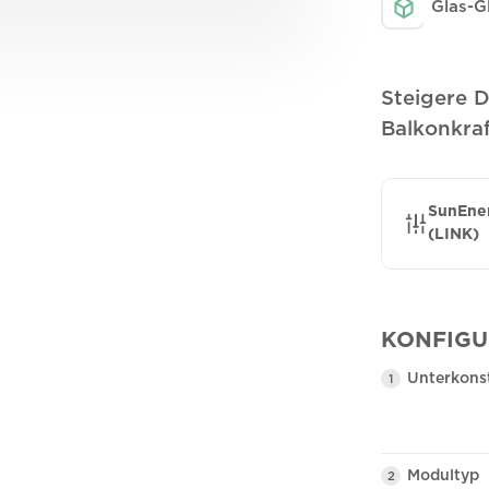
Glas-G
Steigere 
Balkonkra
SunEner
(LINK)
KONFIGU
Unterkons
1
Modultyp
2