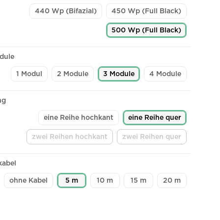
440 Wp (Bifazial)
450 Wp (Full Black)
500 Wp (Full Black)
dule
1 Modul
2 Module
3 Module
4 Module
ng
eine Reihe hochkant
eine Reihe quer
zwei Reihen hochkant
zwei Reihen quer
(Diese Option ist zurzeit nicht verfügbar.)
(Diese Option ist zurze
kabel
ohne Kabel
5 m
10 m
15 m
20 m