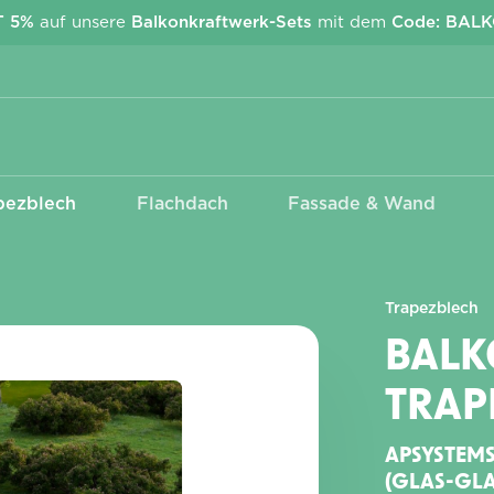
T 5%
auf unsere
Balkonkraftwerk-Sets
mit dem
Code: BAL
pezblech
Flachdach
Fassade & Wand
Kabel & Stecker
Wechselrichter
EcoFlow Stream
Anschlusskabel Betteri -
APsystems
Schuko
Deye
Trapezblech
MC4 Adapter &
Verlängerungen
BAL
TRAP
APSYSTEMS
(GLAS-GLA