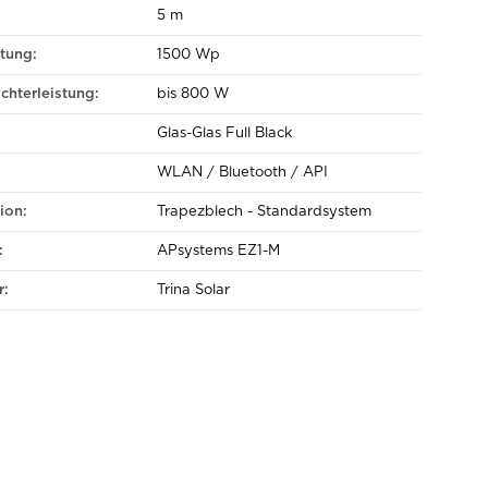
5 m
tung:
1500 Wp
chterleistung:
bis 800 W
Glas-Glas Full Black
WLAN / Bluetooth / API
ion:
Trapezblech - Standardsystem
:
APsystems EZ1-M
r:
Trina Solar