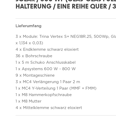
HALTERUNG / EINE REIHE QUER / 
Lieferumfang
3 x Module: Trina Vertex S+ NEG18R.25, 500Wp, Gla
x 1,134 x 0,03)
4 x Endklemme schwarz eloxiert
36 x Bohrschraube
1 x 5 m Schuko Anschlusskabel
1 x Apsystems 600 W - 800 W
9 x Montageschiene
3 x MC4 Verlängerung 1 Paar 2 m
1 x MC4 Y-Verteilung 1 Paar (MMF + FMM)
1 x M8 Hammerkopfschraube
1 x M8 Mutter
4 x Mittelklemme schwarz eloxiert