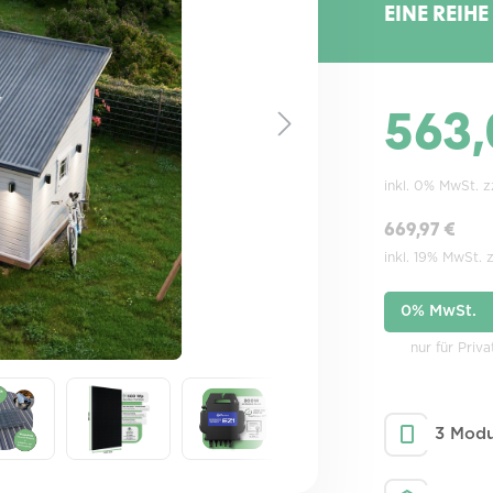
EINE REIHE
563,
inkl. 0% MwSt. 
669,97 €
inkl. 19% MwSt. 
0% MwSt.
nur für Priv
3 Modu