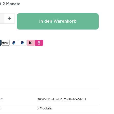
it 2 Monate
 Anzahl: Gib den gewünschten Wert ei
In den Warenkorb
r:
BKW-TB1-TS-EZ1M-01-452-RIH
:
3 Module