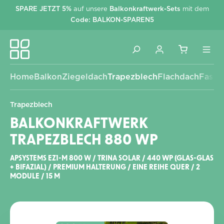
SPARE JETZT 5%
auf unsere
Balkonkraftwerk-Sets
mit dem
alt springen
Code: BALKON-SPAREN5
Home
Balkon
Ziegeldach
Trapezblech
Flachdach
Fassa
Trapezblech
BALKONKRAFTWERK
TRAPEZBLECH 880 WP
APSYSTEMS EZ1-M 800 W / TRINA SOLAR / 440 WP (GLAS-GLAS
+ BIFAZIAL) / PREMIUM HALTERUNG / EINE REIHE QUER / 2
MODULE / 15 M