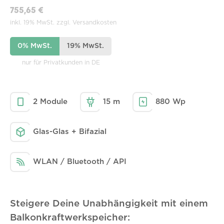
755,65 €
inkl. 19% MwSt. zzgl. Versandkosten
0% MwSt.
19% MwSt.
nur für Privatkunden in DE
2 Module
15 m
880 Wp
Glas-Glas + Bifazial
WLAN / Bluetooth / API
Steigere Deine Unabhängigkeit mit einem
Balkonkraftwerkspeicher: