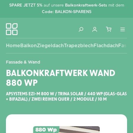
SPARE JETZT 5%
auf unsere
Balkonkraftwerk-Sets
mit dem
alt springen
Code: BALKON-SPAREN5
Home
Balkon
Ziegeldach
Trapezblech
Flachdach
Fassa
Fassade & Wand
BALKONKRAFTWERK WAND
880 WP
APSYSTEMS EZ1-M 800 W / TRINA SOLAR / 440 WP (GLAS-GLAS
+ BIFAZIAL) / ZWEI REIHEN QUER / 2 MODULE / 10 M
Bildergalerie überspringen