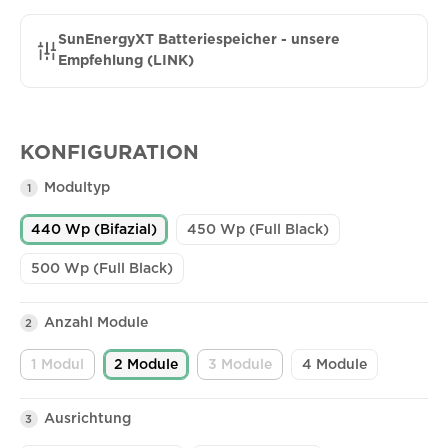
SunEnergyXT Batteriespeicher - unsere
Empfehlung (LINK)
KONFIGURATION
Modultyp
1
440 Wp (Bifazial)
450 Wp (Full Black)
500 Wp (Full Black)
Anzahl Module
2
1 Modul
2 Module
3 Module
4 Module
(Diese Option ist zurzeit nicht verfügbar.)
(Diese Option ist zurzeit nicht ve
Ausrichtung
3