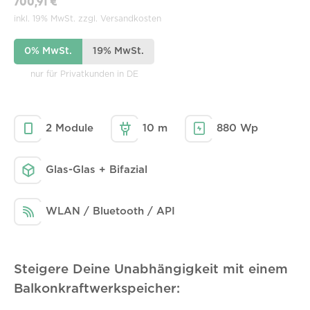
700,91 €
inkl. 19% MwSt. zzgl. Versandkosten
0% MwSt.
19% MwSt.
nur für Privatkunden in DE
2 Module
10 m
880 Wp
Glas-Glas + Bifazial
WLAN / Bluetooth / API
Steigere Deine Unabhängigkeit mit einem
Balkonkraftwerkspeicher: