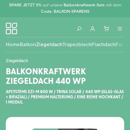
SPARE JETZT 5%
auf unsere
Balkonkraftwerk-Sets
mit dem
alt springen
Code: BALKON-SPAREN5
Home
Balkon
Ziegeldach
Trapezblech
Flachdach
Fassa
Ziegeldach
BALKONKRAFTWERK
ZIEGELDACH 440 WP
APSYSTEMS EZ1-M 800 W / TRINA SOLAR / 440 WP (GLAS-GLAS
+ BIFAZIAL) / PREMIUM HALTERUNG / EINE REIHE HOCHKANT /
1 MODUL