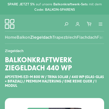
SPARE JETZT 5%
auf unsere
Balkonkraftwerk-Sets
mit dem
alt springen
Code: BALKON-SPAREN5
Home
Balkon
Ziegeldach
Trapezblech
Flachdach
Fassa
Ziegeldach
BALKONKRAFTWERK
ZIEGELDACH 440 WP
APSYSTEMS EZ1-M 800 W / TRINA SOLAR / 440 WP (GLAS-GLAS
+ BIFAZIAL) / PREMIUM HALTERUNG / EINE REIHE QUER / 1
MODUL