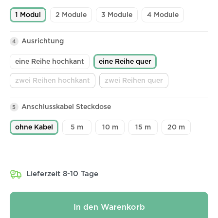
1 Modul
2 Module
3 Module
4 Module
Ausrichtung
4
eine Reihe hochkant
eine Reihe quer
zwei Reihen hochkant
zwei Reihen quer
(Diese Option ist zurzeit nicht verfügbar.)
(Diese Option ist zurzeit ni
Anschlusskabel Steckdose
5
ohne Kabel
5 m
10 m
15 m
20 m
Lieferzeit 8-10 Tage
In den Warenkorb