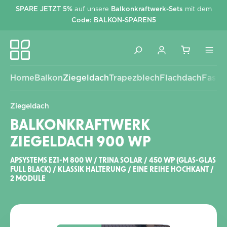
SPARE JETZT 5%
auf unsere
Balkonkraftwerk-Sets
mit dem
alt springen
Code: BALKON-SPAREN5
Home
Balkon
Ziegeldach
Trapezblech
Flachdach
Fassa
Ziegeldach
BALKONKRAFTWERK
ZIEGELDACH 900 WP
APSYSTEMS EZ1-M 800 W / TRINA SOLAR / 450 WP (GLAS-GLAS
FULL BLACK) / KLASSIK HALTERUNG / EINE REIHE HOCHKANT /
2 MODULE