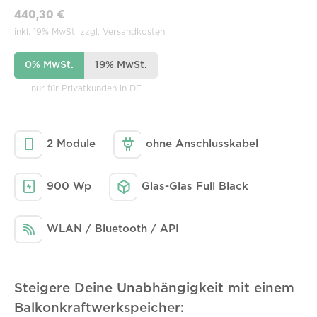
440,30 €
inkl. 19% MwSt. zzgl. Versandkosten
0% MwSt.
19% MwSt.
nur für Privatkunden in DE
2 Module
ohne Anschlusskabel
900 Wp
Glas-Glas Full Black
WLAN / Bluetooth / API
Steigere Deine Unabhängigkeit mit einem
Balkonkraftwerkspeicher: