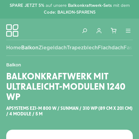
SPARE JETZT 5%
auf unsere
Balkonkraftwerk-Sets
mit dem
alt springen
Code: BALKON-SPAREN5
Home
Balkon
Ziegeldach
Trapezblech
Flachdach
Fassa
Balkon
BALKONKRAFTWERK MIT
ULTRALEICHT-MODULEN 1240
WP
APSYSTEMS EZ1-M 800 W / SUNMAN / 310 WP (89 CM X 201 CM)
/ 4 MODULE / 5 M