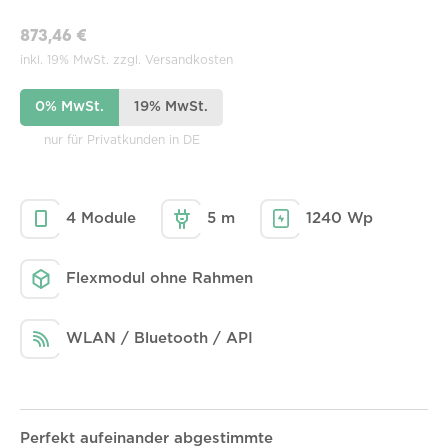
873,46 €
inkl. 19% MwSt. zzgl. Versandkosten
0% MwSt.
19% MwSt.
nur für Privatkunden in DE
4 Module
5 m
1240 Wp
Flexmodul ohne Rahmen
WLAN / Bluetooth / API
Perfekt aufeinander abgestimmte