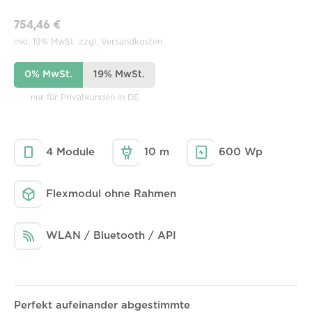
754,46 €
inkl. 19% MwSt. zzgl. Versandkosten
0% MwSt.
19% MwSt.
nur für Privatkunden in DE
4 Module
10 m
600 Wp
Flexmodul ohne Rahmen
WLAN / Bluetooth / API
Perfekt aufeinander abgestimmte