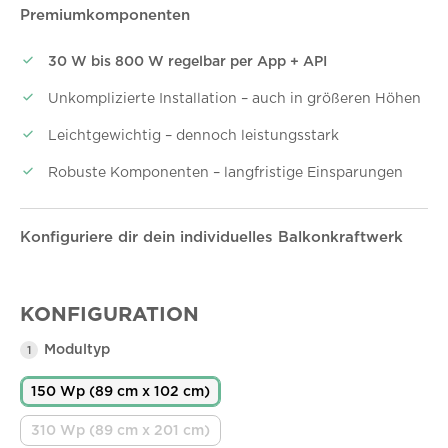
Premiumkomponenten
30 W bis 800 W regelbar per App + API
Unkomplizierte Installation – auch in größeren Höhen
Leichtgewichtig – dennoch leistungsstark
Robuste Komponenten – langfristige Einsparungen
Konfiguriere dir dein individuelles Balkonkraftwerk
KONFIGURATION
Modultyp
1
150 Wp (89 cm x 102 cm)
310 Wp (89 cm x 201 cm)
(Diese Option ist zurzeit nicht verfügbar.)