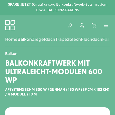
SPARE JETZT 5%
auf unsere
Balkonkraftwerk-Sets
mit dem
alt springen
Code: BALKON-SPAREN5
Home
Balkon
Ziegeldach
Trapezblech
Flachdach
Fassa
Balkon
BALKONKRAFTWERK MIT
ULTRALEICHT-MODULEN 600
WP
APSYSTEMS EZ1-M 800 W / SUNMAN / 150 WP (89 CM X 102 CM)
/ 4 MODULE / 10 M