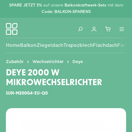
SPARE JETZT 5%
auf unsere
Balkonkraftwerk-Sets
mit dem
alt springen
Code: BALKON-SPAREN5
Home
Balkon
Ziegeldach
Trapezblech
Flachdach
Fassa
Zubehör
Wechselrichter
Deye
DEYE 2000 W
MIKROWECHSELRICHTER
SUN-M200G4-EU-Q0
Bildergalerie überspringen