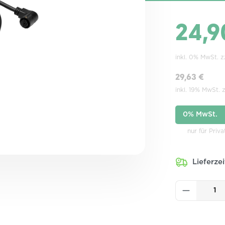
24,9
inkl. 0% MwSt. 
29,63 €
inkl. 19% MwSt. 
0% MwSt.
nur für Priv
Lieferze
Produkt