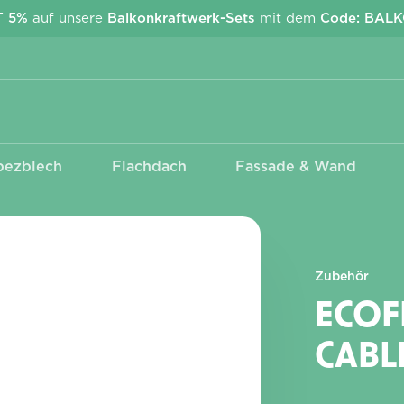
T 5%
auf unsere
Balkonkraftwerk-Sets
mit dem
Code: BAL
pezblech
Flachdach
Fassade & Wand
Kabel & Stecker
Wechselrichter
EcoFlow Stream
Anschlusskabel Betteri -
APsystems
Schuko
Deye
MC4 Adapter &
Verlängerungen
Zubehör
ECOF
CABL