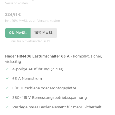
Versandkosten
224,91 €
inkl. 19% MwSt. zzgl. Versandkosten
0% MwSt.
19% MwSt.
nur für Privatkunden in DE
Hager HIM406 Lastumschalter 63 A
- kompakt, sicher,
vielseitig
4-polige Ausführung (3P+N)
63 A Nennstrom
Für Hutschiene oder Montageplatte
380–415 V Bemessungsbetriebsspannung
Verriegelbares Bedienelement für mehr Sicherheit