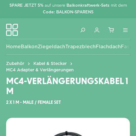
SPARE JETZT 5%
auf unsere
Balkonkraftwerk-Sets
mit dem
alt springen
Code: BALKON-SPAREN5
Home
Balkon
Ziegeldach
Trapezblech
Flachdach
Fassa
Zubehör
Kabel & Stecker
MC4 Adapter & Verlängerungen
MC4-VERLÄNGERUNGSKABEL 1
M
2 X 1 M - MALE / FEMALE SET
Bildergalerie überspringen