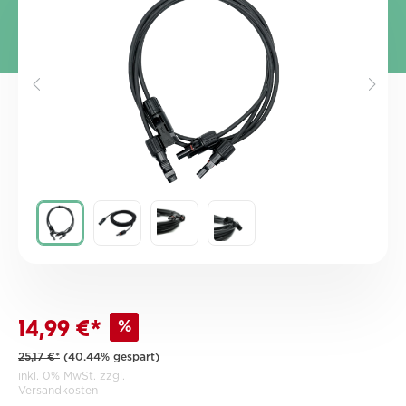
%
14,99 €*
25,17 €*
(40.44% gespart)
inkl. 0% MwSt. zzgl.
Versandkosten