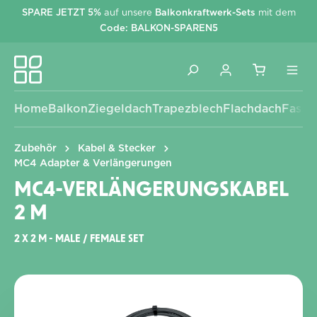
SPARE JETZT 5%
auf unsere
Balkonkraftwerk-Sets
mit dem
alt springen
Code: BALKON-SPAREN5
Home
Balkon
Ziegeldach
Trapezblech
Flachdach
Fassa
Zubehör
Kabel & Stecker
MC4 Adapter & Verlängerungen
MC4-VERLÄNGERUNGSKABEL
2 M
2 X 2 M - MALE / FEMALE SET
Bildergalerie überspringen