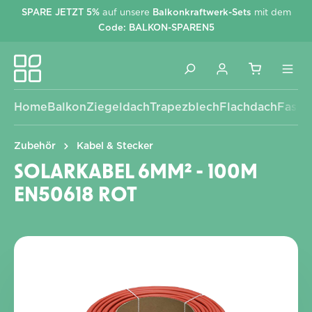
SPARE JETZT 5%
auf unsere
Balkonkraftwerk-Sets
mit dem
alt springen
Code: BALKON-SPAREN5
Home
Balkon
Ziegeldach
Trapezblech
Flachdach
Fassa
Zubehör
Kabel & Stecker
SOLARKABEL 6MM² - 100M
EN50618 ROT
Bildergalerie überspringen