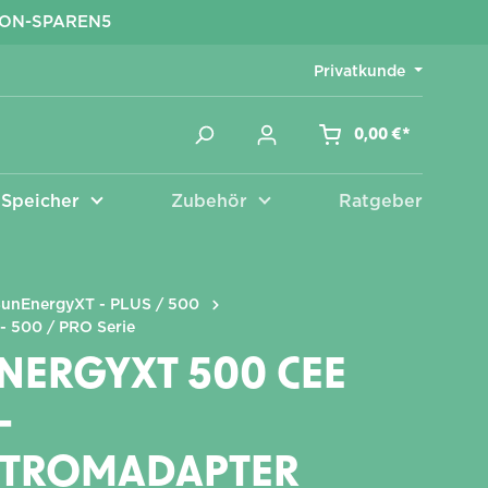
KON-SPAREN5
Privatkunde
0,00 €*
Speicher
Zubehör
Ratgeber
Zubehör
SunEnergyXT - PLUS / 500
- 500 / PRO Serie
NERGYXT 500 CEE
-
STROMADAPTER