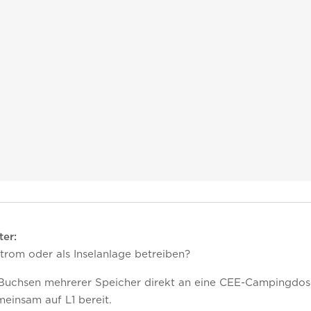
er:
rom oder als Inselanlage betreiben?
chsen mehrerer Speicher direkt an eine CEE-Campingdose 
meinsam auf L1 bereit.