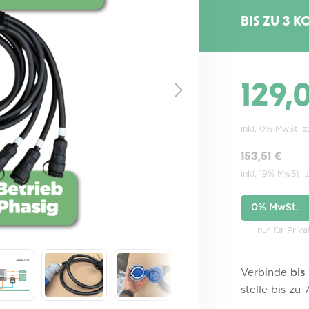
BIS ZU 3 K
129,
inkl. 0% MwSt. 
153,51 €
inkl. 19% MwSt. 
0% MwSt.
nur für Priv
Verbinde
bis
stelle bis zu