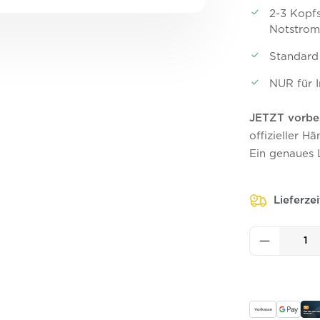
2-3 Kopf
Notstrom 
Standard
NUR für I
JETZT vorbe
offizieller H
Ein genaues L
Lieferze
Produkt