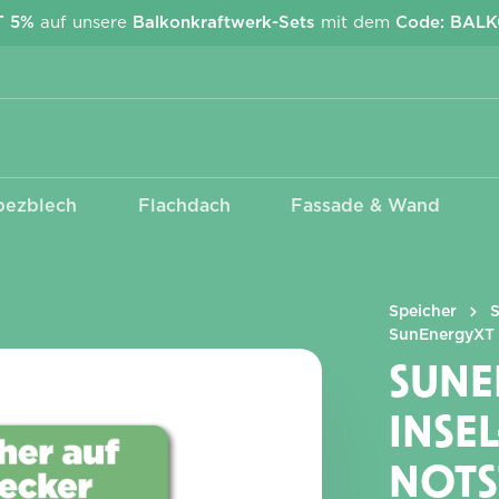
T 5%
auf unsere
Balkonkraftwerk-Sets
mit dem
Code: BAL
pezblech
Flachdach
Fassade & Wand
Kabel & Stecker
Wechselrichter
EcoFlow Stream
Anschlusskabel Betteri -
APsystems
Schuko
Deye
Speicher
MC4 Adapter &
SunEnergyXT 
Verlängerungen
SUNE
INSEL
NOT