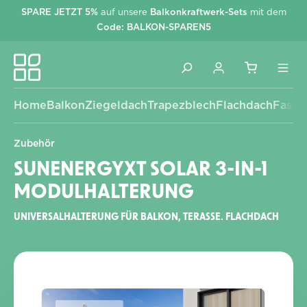
SPARE JETZT 5%
auf unsere
Balkonkraftwerk-Sets
mit dem
alt springen
Code: BALKON-SPAREN5
Home
Balkon
Ziegeldach
Trapezblech
Flachdach
Fassa
Zubehör
SUNENERGYXT SOLAR 3-IN-1
MODULHALTERUNG
UNIVERSALHALTERUNG FÜR BALKON, TERASSE. FLACHDACH
Bildergalerie überspringen